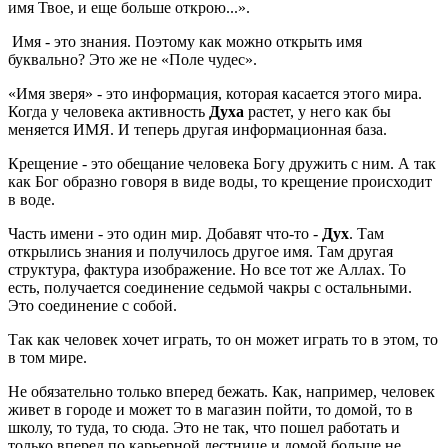
имя Твое, и еще больше открою...».
Имя - это знания. Поэтому как можно открыть имя
буквально? Это же не «Поле чудес».
«Имя зверя» - это информация, которая касается этого мира.
Когда у человека активность
Духа
растет, у него как бы
меняется ИМЯ. И теперь другая информационная база.
Крещение - это обещание человека Богу дружить с ним. А так
как Бог образно говоря в виде воды, то крещение происходит
в воде.
Часть имени - это один мир. Добавят что-то -
Дух
. Там
открылись знания и получилось другое имя. Там другая
структура, фактура изображение. Но все тот же Аллах. То
есть, получается соединение седьмой чакры с остальными.
Это соединение с собой.
Так как человек хочет играть, то он может играть то в этом, то
в том мире.
Не обязательно только вперед бежать. Как, например, человек
живет в городе и может то в магазин пойти, то домой, то в
школу, то туда, то сюда. Это не так, что пошел работать и
только вперед по карьерной лестнице и домой больше не