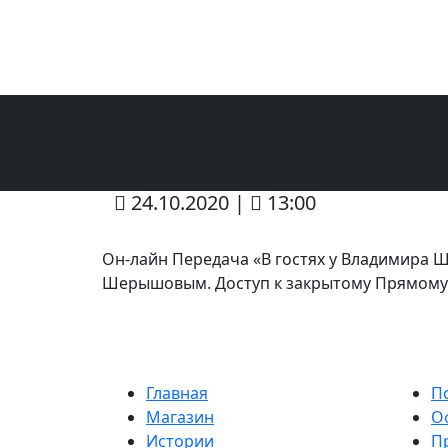
×
24.10.2020 |
13:00
Он-лайн Передача «В гостях у Владимира 
Шерышовым. Доступ к закрытому Прямому э
Главная
П
Магазин
О
Истории
П